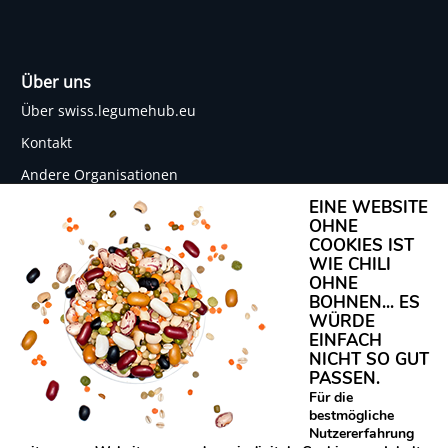
Über uns
Über swiss.legumehub.eu
Kontakt
Andere Organisationen
EINE WEBSITE
Netzwerk Protein Power
OHNE
COOKIES IST
WIE CHILI
OHNE
Rechtliches
BOHNEN... ES
WÜRDE
Datenschutz
EINFACH
Impressum
NICHT SO GUT
PASSEN.
Für die
bestmögliche
Nutzererfahrung
Legume Hub SWISS wurde durch das vom