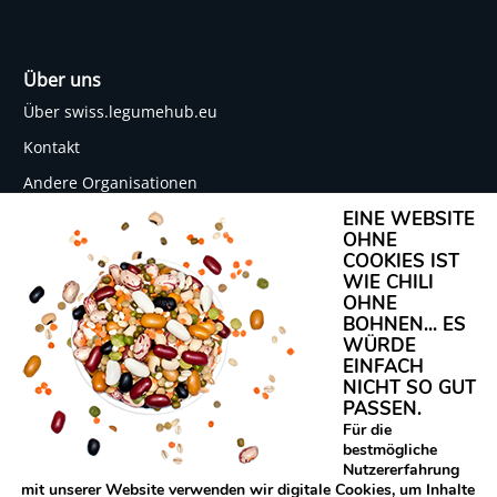
Über uns
Über swiss.legumehub.eu
Kontakt
Andere Organisationen
EINE WEBSITE
Netzwerk Protein Power
OHNE
COOKIES IST
WIE CHILI
OHNE
Rechtliches
BOHNEN... ES
WÜRDE
Datenschutz
EINFACH
Impressum
NICHT SO GUT
PASSEN.
Für die
bestmögliche
Nutzererfahrung
Legume Hub SWISS wurde durch das vom
mit unserer Website verwenden wir digitale Cookies, um Inhalte