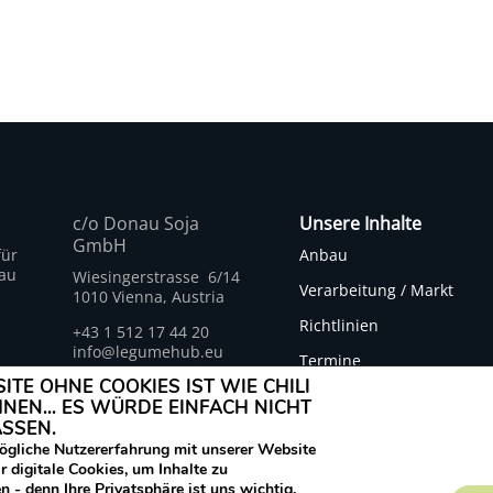
c/o Donau Soja
Unsere Inhalte
GmbH
für
Anbau
au
Wiesingerstrasse 6/14
Verarbeitung / Markt
1010 Vienna, Austria
Richtlinien
+43 1 512 17 44 20
info@legumehub.eu
Termine
www.legumehub.eu
ITE OHNE COOKIES IST WIE CHILI
Aktuelles
NEN... ES WÜRDE EINFACH NICHT
ASSEN.
ögliche Nutzererfahrung mit unserer Website
esamt für Landwirtschaft (BLW) finanzierte LUPINNO SUISSE-Projekt unte
 digitale Cookies, um Inhalte zu
n - denn Ihre Privatsphäre ist uns wichtig.
SUISSE. Hier werden von FiBL Schweiz spezifische Informationen des L