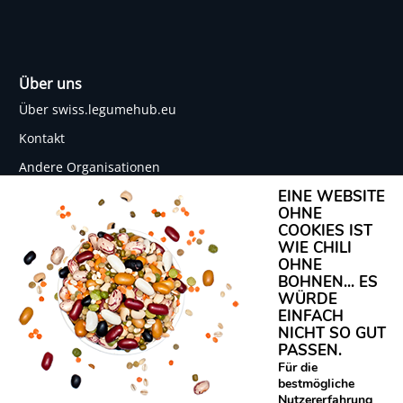
Über uns
Über swiss.legumehub.eu
Kontakt
Andere Organisationen
EINE WEBSITE
Netzwerk Protein Power
OHNE
COOKIES IST
WIE CHILI
OHNE
Rechtliches
BOHNEN... ES
WÜRDE
Datenschutz
EINFACH
Impressum
NICHT SO GUT
PASSEN.
Für die
bestmögliche
Nutzererfahrung